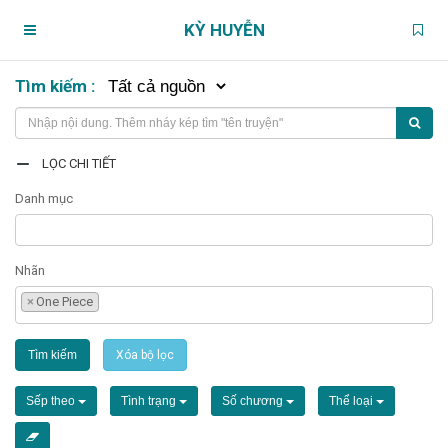
KỲ HUYỄN
Tìm kiếm :
Trang chủ
Truyện theo dõi
LỌC CHI TIẾT
Danh mục
Chương chưa xem
Nhãn
Chương đánh dấu
×
One Piece
Truyện đang đọc
Tìm kiếm
Xóa bộ lọc
Tìm truyện
Sếp theo
Tình trạng
Số chương
Thể loại