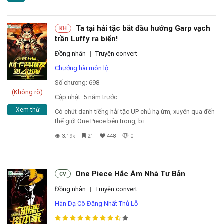
Đọc sau
Ta tại hải tặc bắt đầu hướng Garp vạch
KH
Đăng nhập
trần Luffy ra biển!
Đồng nhân
|
Truyện convert
Liên hệ
Chưởng hài môn lộ
Số chương: 698
(Không rõ)
Đóng
Cập nhật: 5 năm trước
Xem thử
Có chút danh tiếng hải tặc UP chủ hạ ừm, xuyên qua đến
thế giới One Piece bên trong, bị ...
3.19k
21
448
0
One Piece Hắc Ám Nhà Tư Bản
CV
Đồng nhân
|
Truyện convert
Hàn Dạ Cô Đăng Nhất Thủ Lỗ