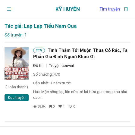
KỲ HUYỄN
Tìm truyện
Tác giả: Lạp Lạp Tiểu Nam Qua
Trang chủ
Số truyện: 1
Truyện theo dõi
Tình Thâm Tới Muộn Thua Cỏ Rác, Ta
TTV
Phản Gia Đình Ngươi Khóc Gì
Chương chưa xem
Đô thị
|
Truyện convert
Số chương: 470
Chương đánh dấu
Cập nhật: 1 năm trước
(Hoàn thành)
Hứa Mặc sống lại, lần nữa trở lại Hứa gia trong khu nhà
cao...
Đọc truyện
Truyện đang đọc
38.8k
0
4
0
Tìm truyện