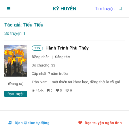
KỲ HUYỄN
Tìm truyện
Tác giả: Tiếu Tiếu
Trang chủ
Số truyện: 1
Truyện theo dõi
Hành Trình Phù Thủy
TTV
Đồng nhân
|
Sáng tác
Chương chưa xem
Số chương: 33
Cập nhật: 7 năm trước
Chương đánh dấu
Trần Nam – một thiên tài khoa học, đồng thời là võ giả...
(Đang ra)
44.4k
0
5
0
Đọc truyện
Truyện đang đọc
Tìm truyện
Dịch Qidian tự động
Đọc truyện ngôn tình