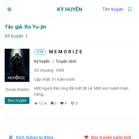
KỲ HUYỄN
Tìm truyện
Tác giả: Ro Yu-jin
Trang chủ
Số truyện: 1
Truyện theo dõi
M E M O R I Z E
TTV
Kỳ huyễn
|
Truyện dịch
Chương chưa xem
Số chương: 1059
Cập nhật: 31 tuần trước
Chương đánh dấu
Một người đàn ông đã mất tất cả. Một sức mạnh toàn
(Hoàn thành)
năng,...
Đọc truyện
Truyện đang đọc
12.1k
0
4
0
Tìm truyện
Dịch Qidian tự động
Đọc truyện ngôn tình