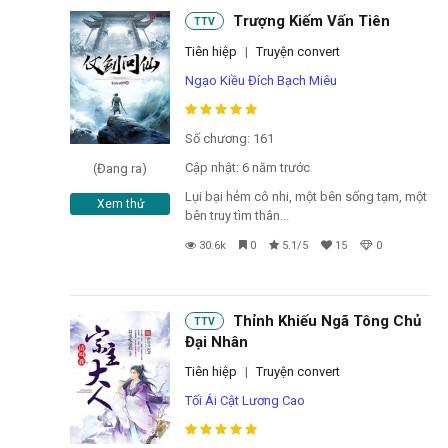
Đọc sau
Trượng Kiếm Vấn Tiên
TTV
Tiên hiệp
|
Truyện convert
Đăng nhập
Ngạo Kiều Đích Bạch Miêu
Liên hệ
Số chương: 161
Cập nhật: 6 năm trước
(Đang ra)
Đóng
Lụi bại hẻm cô nhi, một bên sống tạm, một
Xem thử
bên truy tìm thân...
30.6k
0
5.1/5
15
0
Thỉnh Khiếu Ngã Tông Chủ
TTV
Đại Nhân
Tiên hiệp
|
Truyện convert
Tối Ái Cật Lương Cao