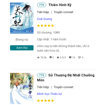
Thiên Hình Kỷ
TTV
Tiên hiệp
|
Truyện convert
Duệ Quang
Số chương: 1089
Cập nhật: 7 năm trước
(Đang ra)
Hôm nay tu tiên không thành tiên, chỉ vì
Xem thử
xuân sắc hoa cả...
70.5k
0
5.0/5
16
0
Sử Thượng Đệ Nhất Chưởng
TTV
Môn
Tiên hiệp
|
Truyện convert
Minh Vực Thiên Sử