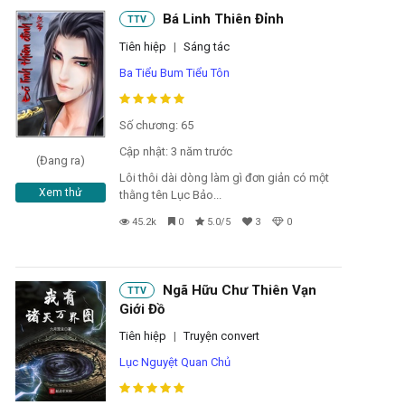
Bá Linh Thiên Đỉnh
TTV
Tiên hiệp
|
Sáng tác
Ba Tiểu Bum Tiểu Tôn
Số chương: 65
Cập nhật: 3 năm trước
(Đang ra)
Lôi thôi dài dòng làm gì đơn giản có một
Xem thử
thằng tên Lục Bảo...
45.2k
0
5.0/5
3
0
Ngã Hữu Chư Thiên Vạn
TTV
Giới Đồ
Tiên hiệp
|
Truyện convert
Lục Nguyệt Quan Chủ