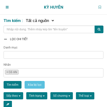
KỲ HUYỄN
Tìm kiếm :
Trang chủ
Truyện theo dõi
LỌC CHI TIẾT
Danh mục
Chương chưa xem
Nhãn
Chương đánh dấu
×
Cô nhi
Truyện đang đọc
Tìm kiếm
Xóa bộ lọc
Tìm truyện
Sếp theo
Tình trạng
Số chương
Thể loại