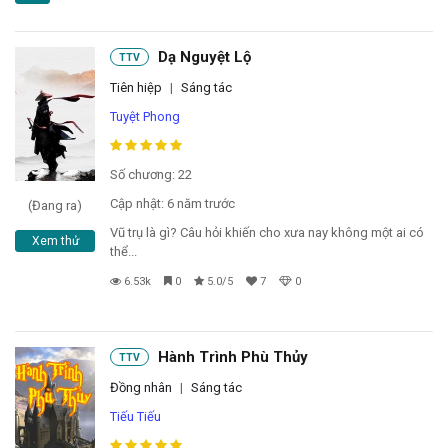
Đọc sau
Dạ Nguyệt Lộ
TTV
Đăng nhập
Tiên hiệp
|
Sáng tác
Tuyệt Phong
Liên hệ
Số chương: 22
Đóng
Cập nhật: 6 năm trước
(Đang ra)
Vũ trụ là gì? Câu hỏi khiến cho xưa nay không một ai có
Xem thử
thể...
6.53k
0
5.0/5
7
0
Hành Trình Phù Thủy
TTV
Đồng nhân
|
Sáng tác
Tiếu Tiếu