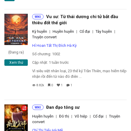
Đọc sau
Vu sư: Từ thái dương chi tử bắt đầu
WIKI
Đăng nhập
thiêu đốt thế giới
Kỳ huyễn
|
Huyền huyễn
|
Cổ đại
|
Tây huyễn
|
Truyện convert
Liên hệ
Hỉ Hoan Tất Thị Đích Hà Kỳ
(Đang ra)
Số chương: 1002
Đóng
Cập nhật: 1 tuần trước
Xem thử
Vì siêu việt nhân loại, 23 thế kỷ Trần Thiên, mạo hiểm tiếp
nhận rồi đến từ nào đó điên ...
8.82k
0
1
1
Đan đạo tông sư
WIKI
Huyền huyễn
|
Đô thị
|
Võ hiệp
|
Cổ đại
|
Truyện
convert
Chỉ Thị Tiểu Hà Mễ