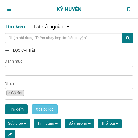
KỲ HUYỄN
Tìm kiếm :
Trang chủ
Truyện theo dõi
LỌC CHI TIẾT
Danh mục
Chương chưa xem
Nhãn
Chương đánh dấu
×
Cổ đại
Truyện đang đọc
Tìm kiếm
Xóa bộ lọc
Tìm truyện
Sếp theo
Tình trạng
Số chương
Thể loại