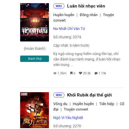
Đọc sau
Luân hồi nhạc viên
WIKI
Huyền huyễn
|
Đồng nhân
|
Truyện
Đăng nhập
convert
Na Nhất Chỉ Văn Tử
Số chương: 2374
Liên hệ
Cập nhật: 6 năm trước
(Hoàn thành)
Kỳ ngộ cùng nguy hiểm cùng tồn tại, chỉ
Đóng
Xem thử
cần đánh bạc tánh mạng, ở luân hồi nhạc
viên trung ...
1.35m
6
20.3k
1.19k
Khối Rubik đại thế giới
WIKI
Võng du
|
Huyền huyễn
|
Tiên hiệp
|
Cổ
đại
|
Truyện convert
Ngô Vi Yêu Nghiệt
Số chương: 2270