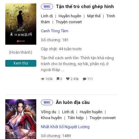
Tận thế trò chơi ghép hình
WIKI
Linh dị
|
Huyền huyễn
|
Mạt thế
|
Trinh
thám
|
Truyện convert
Canh Tòng Tâm
Số chương: 181
Cập nhật: 44 tuần trước
(Hoàn thành)
Tận thế cách sinh tồn: Thỉnh tận khả năng
Xem thử
tránh cho bi thương, sợ hãi, phẫn nộ; ở
ngoài tháp ...
165k
0
2.45k
111
Ăn luôn địa cầu
WIKI
Võng du
|
Linh dị
|
Huyền huyễn
|
Khoa huyễn
|
Tiên hiệp
|
Truyện convert
Nhất Khởi Sổ Nguyệt Lượng
Số chương: 1489