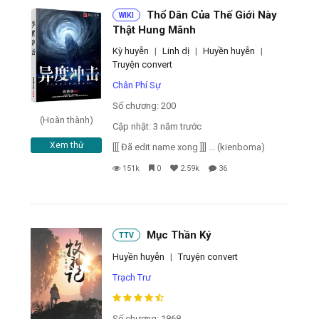
Thổ Dân Của Thế Giới Này
WIKI
Thật Hung Mãnh
Kỳ huyễn
|
Linh dị
|
Huyền huyễn
|
Truyện convert
Chân Phí Sự
Số chương: 200
(Hoàn thành)
Cập nhật: 3 năm trước
Xem thử
[[[ Đã edit name xong ]]] ... (kienboma)
151k
0
2.59k
36
Mục Thần Ký
TTV
Huyền huyễn
|
Truyện convert
Trạch Trư
Số chương: 1868