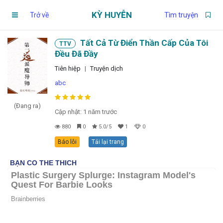
KỲ HUYỄN
Trở về
Tìm truyện
Tất Cả Từ Điển Thần Cấp Của Tôi
TTV
Trang chủ
Đều Đã Đầy
Tiên hiệp
|
Truyện dịch
Truyện theo dõi
abc
Chương chưa xem
(Đang ra)
Cập nhật: 1 năm trước
880
0
5.0/5
1
0
Chương đánh dấu
Báo lỗi
Tải lại trang
Truyện đang đọc
Tìm truyện